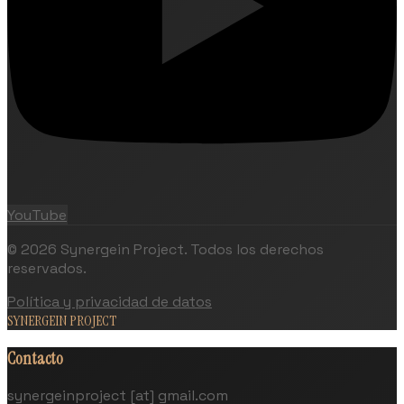
YouTube
©
2026
Synergein Project. Todos los derechos
reservados.
Política y privacidad de datos
SYNERGEIN PROJECT
Contacto
synergeinproject [at] gmail.com