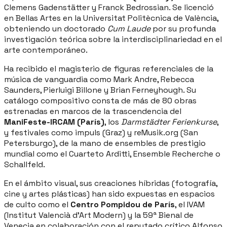
Clemens Gadenstätter y Franck Bedrossian. Se licenció
en Bellas Artes en la Universitat Politècnica de València,
obteniendo un doctorado
Cum Laude
por su profunda
investigación teórica sobre la interdisciplinariedad en el
arte contemporáneo.
Ha recibido el magisterio de figuras referenciales de la
música de vanguardia como Mark Andre, Rebecca
Saunders, Pierluigi Billone y Brian Ferneyhough. Su
catálogo compositivo consta de más de 80 obras
estrenadas en marcos de la trascendencia del
ManiFeste-IRCAM (París)
, los
Darmstädter Ferienkurse
,
y festivales como impuls (Graz) y reMusik.org (San
Petersburgo), de la mano de ensembles de prestigio
mundial como el Cuarteto Arditti, Ensemble Recherche o
Schallfeld.
En el ámbito visual, sus creaciones híbridas (fotografía,
cine y artes plásticas) han sido expuestas en espacios
de culto como el
Centro Pompidou de París
, el IVAM
(Institut Valencià d’Art Modern) y la 59ª Bienal de
Venecia en colaboración con el reputado crítico Alfonso