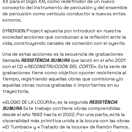
XX para el Siglo XXI, como redefinidor de un nuevo
concepto del instrumento de percusión y del ensemble
de percusión como vehículo conductor a nuevos entes
sonoros.
SYNERGEIN Project apuesta por introducir en nuestra
sociedad acciones que conduzcan a la reflexión ante la
vida, construyendo canales de conexión con el oyente.
Una de estas acciones es la secuencia de grabaciones
llamada
RESISTÈNCIA SΩNΩRA
que lanzó en el año 2021
con el CD «
RECONSTRUCCIÓN DEL CORTE
». Esta serie de
grabaciones tiene como objetivo oponer resistencia al
tiempo, registrando aquellas obras que comisiona y/o
aquellas obras nunca grabadas o importantes en su
trayectoria.
«ELOGIO DE LA LOCURA», es la segunda
RESISTÈNCIA
SΩNΩRA
. Este trabajo contiene obras comprendidas
desde el año 1993 hasta el 2022. Por una parte, está la
visceralidad más primitiva unida a la locura con las obras
«El Tumbao» y «Tratado de la locura» de Ramón Ramos.