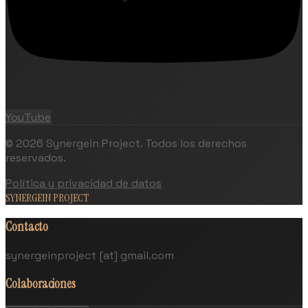
YouTube
©
2026
Synergein Project. Todos los derechos
reservados.
Política y privacidad de datos
SYNERGEIN PROJECT
Contacto
synergeinproject [at] gmail.com
Colaboraciones